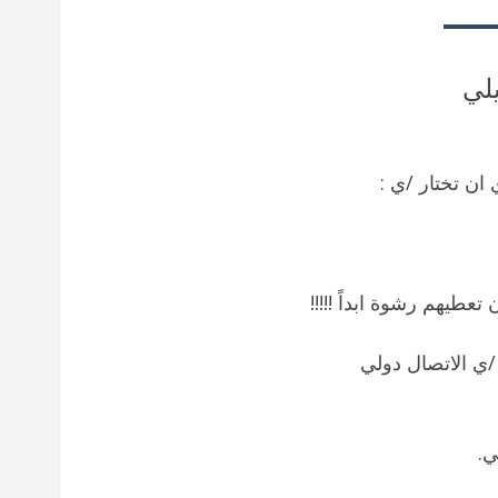
لي
ن تختار /ي :
عطيهم رشوة ابداً !!!!!
/ي الاتصال دولي
ي.