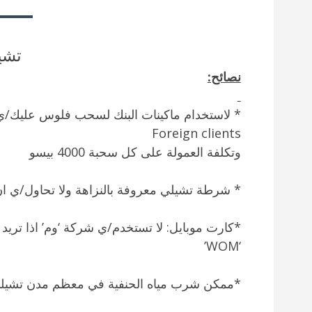
تشي
نصائح:
* لاستخدام ماكينات البنك لسحب فلوس عليك/ي ا
Foreign clients
وتكلفة العمولة على كل سحبة 4000 بيسو
* شرطة تشيلي معروفة بالنزاهة ولا تحاول/ي ان ت
*كارت موبايل: لا تستخدم/ي شركة ‘وم’ اذا تريد 
‘WOM’
*ممكن شرب مياه الحنفية في معظم مدن تشيل