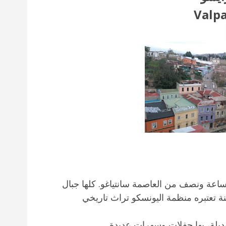
Valpa
اعة ونصف من العاصمة سانتياغو. كلها جبال
ة تعتبره منظمة اليونسكو تراث تاريخي
لبديلة، بها حفلات وسهرات عديدة.