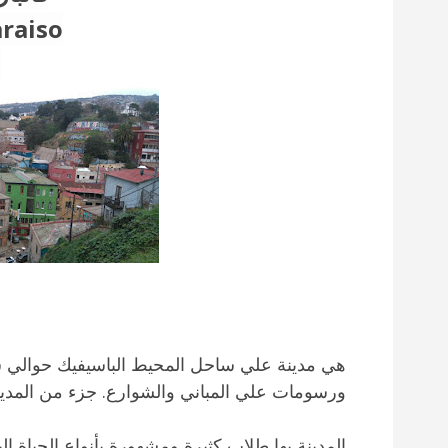
raiso
هي مدينة علي ساحل المحيط الباسيفيك حوالي س
ورسومات علي المباني والشوارع. جزء من المدين
المدينة بها طلاب كثيرة ومشهورة بأنواع الحياة ا